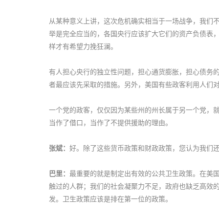
从某种意义上讲，这次危机确实相当于一场战争，我们
举是完全应当的，各国央行应该扩大它们的资产负债表
样才有希望力挽狂澜。
有人担心央行的独立性问题，担心通货膨胀，担心债务
者最应该先采取的措施。另外，美国有些政客利用人们
一个党的政客，仅仅因为某些州的州长属于另一个党，
当作了借口，当作了不提供援助的理由。
张斌：
好。除了这些货币政策和财政政策，您认为我们
巴里：
最重要的就是制定出有效的公共卫生政策。在美
触过的人群；我们的社会凝聚力不足，政府也缺乏高效
发。卫生政策应该是排在第一位的政策。