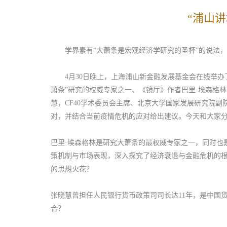
“浦山
学界素有“大萧条是宏观经济学研究的圣杯”的说法，
4月30日晚上，上海浦山新金融发展基金会在线举办了
萧条”研究的权威专家之一、《镜厅》作者巴里·埃森格林（Ba
慧，CF40学术委员会主席、北京大学国家发展研究院副
对，并结合当前疫情危机的应对给出建议。今天和大家分
巴里·埃森格林是研究大萧条的最权威专家之一，同时也是
策机制与市场表现，深入探究了经济衰退与金融危机的根
的思想火花？
张晓慧曾担任人民银行货币政策司司长达11年，是中国
合？