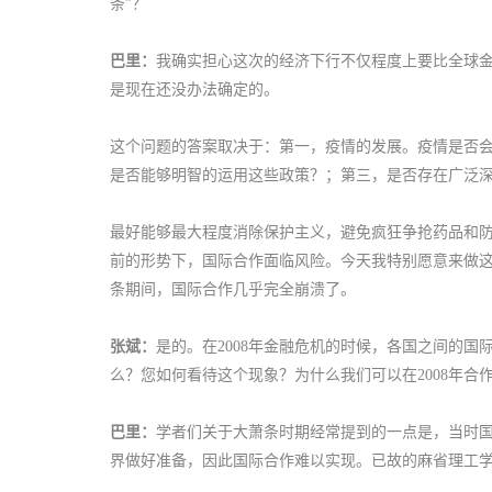
条”？
巴里：
我确实担心这次的经济下行不仅程度上要比全球
是现在还没办法确定的。
这个问题的答案取决于：第一，疫情的发展。疫情是否
是否能够明智的运用这些政策？；第三，是否存在广泛
最好能够最大程度消除保护主义，避免疯狂争抢药品和
前的形势下，国际合作面临风险。今天我特别愿意来做这
条期间，国际合作几乎完全崩溃了。
张斌：
是的。在2008年金融危机的时候，各国之间的
么？您如何看待这个现象？为什么我们可以在2008年
巴里：
学者们关于大萧条时期经常提到的一点是，当时
界做好准备，因此国际合作难以实现。已故的麻省理工学院