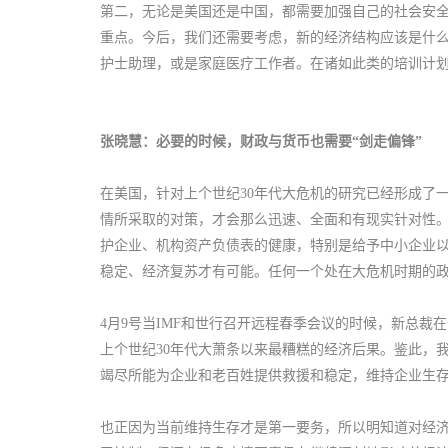
第二，无论是美国还是中国，都需要加强自己的社会安
重点。今后，我们还需要考虑，新的经济结构应该是什
护士助理，或是家庭医疗工作者。在诸如此类的培训计
张晓慧：必要的时候，财政与货币也需要“剑走偏锋”
在美国，针对上个世纪30年代大危机的研究已经形成了
情所采取的对策，才会那么迅速、全面和有现实针对性
护企业、机构资产负债表的健康，特别是给予中小企业以
稳定、经济复苏才有可能。任何一个处在大危机时期的
4月9号当IMF和世行召开远程春季会议的时候，新总
上个世纪30年代大萧条以来最糟糕的经济后果。鉴此，
竭尽所能为企业和老百姓提供救援和稳定，维持企业生
也正因为当前维持生存才是第一要务，所以明知道对经