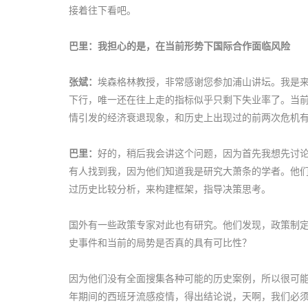
接着往下看吧。
巴里：我担心的是，在当前形势下国际合作面临风险
张斌：
埃森格林教授，非常感谢您参加浦山讲坛。我是来
下行，唯一还在往上走的指标似乎只剩下失业率了。当前
情引发的经济衰退现象，和历史上出现过的前两次危机
巴里：
好的，稍后我会讲这个问题，因为首先我想先讨
有人找到我，因为他们知道我是研究大萧条的学者。他
过历史比较分析，来构建框架，指导决策思考。
国外有一些政策专家对此也有研究。他们发现，政策制定
史事件和当前的局势是否真的具有可比性？
因为他们没有全面搜集各种可能的历史案例，所以很可能用不
年期间的西班牙流感疫情，得出结论说，天啊，我们必