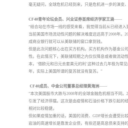
毫无疑问，全球危机已经到来，只是危机进一步的演变、
CF40青年论坛会员、兴业证券首席经济学家王涵
——
“结合站在市场一线的感受来看，我觉得当前从已经进入
当前美国市场流动性问题的解决难度远远高于2008年。
成商业银行就可以从美联储的窗口拿到钱。
但是此次问题核心出在买方机构。买方机构作为基金公
性。在此情况下，美联储短期之内仅仅降息或者做流动
本，‘借欧元和日元去套美元的利’这种过去几年极为常
年，实际上美国所谓的复苏就没有复苏。”
CF40成员、中金公司董事总经理黄海洲
——
“本次美国股市大跌与2008年的全球金融危机相当不同
引发了经济停摆。这次是由疫情和石油价格下跌引起的经
相对比较稳健。
但如果疫情加重的话，美国的消费、GDP增长会遭受比
岩油的高速增长是靠发企业债，有些还是高息债来支持