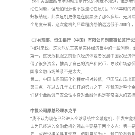
“现在美国金融市场的动荡是什么危机我不知道，但是我
动性问题，但恐怕根源也不是流动性危机。2008年时
归根结底，此次危机更像是在股票涨了那么多年、无风
个角度来看，这次危机的严重程度恐怕远远低于2008年
CF40理事、恒生银行（中国）有限公司副董事长兼行长
“相对来说，这次危机其实是实体经济当中的一些问题，
第一，这次危机跟之前新兴经济体或者发展中国家经济体
借了很多资金，推高了自己的资产和货币，导致市场恐
国家金融市场关系不是太大。
第二，中国市场国际化的程度相对较低，但国际市场出
第三点，在过去几年去杠杆的努力之下，在我国对整个
们整个金融资产安全性本身对金融体系是非常强大的支撑
中投公司原总经理李克平
——
“我不认为现在已经进入全球系统性金融危机，但发生危
认为已经进入金融危机的观点主要基于两个支点：第一
号，或者说相关性非常高。但到目前为止，我们没有看