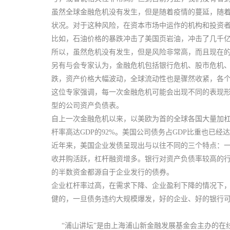
虽然全球金融危机没有发生，但是随着疫情的蔓延，随
状况。对于这种风险，在资本市场中运作的机构和投资
比如，石油价格的暴跌冲击了美国页岩油，冲击了几千亿
所以，虽然危机没有发生，但是风险非常高，而且现在的
另有与会专家认为，金融危机包括银行危机、股市危机
跌，资产价格大幅波动，全球流动性也是骤然收紧，各
这位专家强调，每一次金融危机可能会出现不同的表现形
型的公司资产负债表。
自上一次金融危机以来，以美欧为首的全球各国大量加杠杆
杆率高达GDP的92%。美国公司债务占GDP比重也已经达到
近年来，美国企业发债呈现出与以往不同的三个特点：一
收并购活跃，杠杆融资增多。银行对资产负债率较高的行业
的半数资金都源自于企业发行的债券。
企业杠杆率过高，在需求下降、企业盈利下降的情况下
健的，一旦债务违约大规模爆发，好的企业、好的银行
“浦山讲坛”是由上海浦山新金融发展基金会主办的在