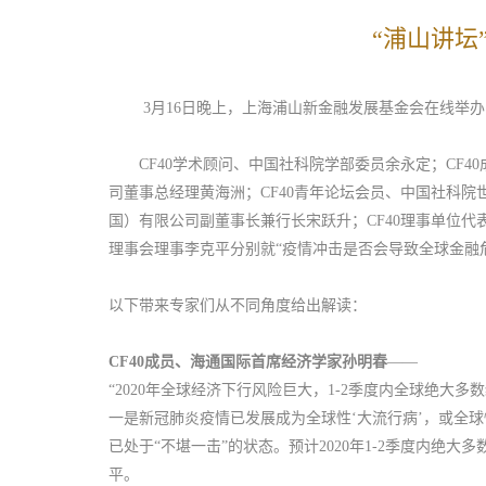
“浦山讲坛
3月16日晚上，上海浦山新金融发展基金会在线举办了
CF40学术顾问、中国社科院学部委员余永定；CF4
司董事总经理黄海洲；CF40青年论坛会员、中国社科院
国）有限公司副董事长兼行长宋跃升；CF40理事单位代
理事会理事李克平分别就“疫情冲击是否会导致全球金融
以下带来专家们从不同角度给出解读：
CF40成员、海通国际首席经济学家孙明春
——
“2020年全球经济下行风险巨大，1-2季度内全球绝
一是新冠肺炎疫情已发展成为全球性‘大流行病’，或全
已处于“不堪一击”的状态。预计2020年1-2季度内
平。