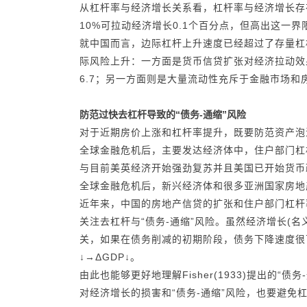
从杠杆率与经济增长关系看，杠杆率与经济增长存在
10%可拉动经济增长0.1个百分点，但高出这一界
就中国而言，边际杠杆上升速度已经超过了存量杠
际风险上升：一方面是货币信贷扩张对经济拉动效果逐
6.7；另一方面则是大量流动性充斥于金融市场
防范过快去杠杆导致的“债务-通缩”风险
对于近期房价上涨和杠杆率提升，既要防范资产泡沫
全球金融危机后，主要发达经济体中，住户部门杠
与目前美英经济开始强劲复苏并且美国已开始货币
全球金融危机后，新兴经济体和很多亚洲国家房地
近年来，中国的房地产信贷的扩张和住户部门杠杆
关注去杠杆与“债务-通缩”风险。虽然经济增长(
关，如果在债务削减的初期阶段，债务下降速度很
↓→
Δ
GDP
↓
。
由此也能够更好地理解Fisher(1933)提出
对经济增长的损害和“债务-通缩”风险，也要避免