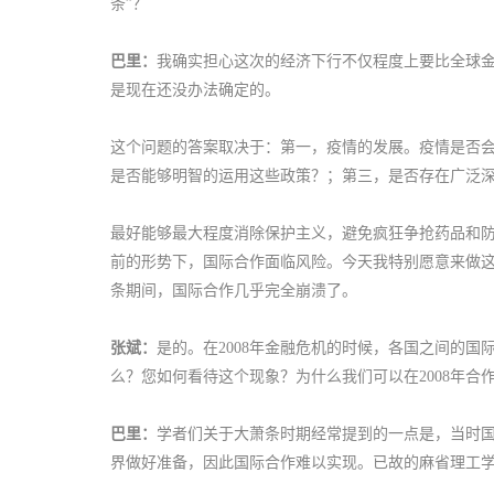
条”？
巴里：
我确实担心这次的经济下行不仅程度上要比全球
是现在还没办法确定的。
这个问题的答案取决于：第一，疫情的发展。疫情是否
是否能够明智的运用这些政策？；第三，是否存在广泛
最好能够最大程度消除保护主义，避免疯狂争抢药品和
前的形势下，国际合作面临风险。今天我特别愿意来做这
条期间，国际合作几乎完全崩溃了。
张斌：
是的。在2008年金融危机的时候，各国之间的
么？您如何看待这个现象？为什么我们可以在2008年
巴里：
学者们关于大萧条时期经常提到的一点是，当时
界做好准备，因此国际合作难以实现。已故的麻省理工学院