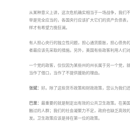
从某种意义上讲，这次危机确实相当于一场战争，我们
举是完全应当的，各国央行应该扩大它们的资产负债表
样才有希望力挽狂澜。
有人担心央行的独立性问题，担心通货膨胀，担心债务
者最应该先采取的措施。另外，美国有些政客利用人们
一个党的政客，仅仅因为某些州的州长属于另一个党，
当作了借口，当作了不提供援助的理由。
张斌：
好。除了这些货币政策和财政政策，您认为我们
巴里：
最重要的就是制定出有效的公共卫生政策。在美
触过的人群；我们的社会凝聚力不足，政府也缺乏高效
发。卫生政策应该是排在第一位的政策。