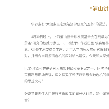
“浦山
学界素有“大萧条是宏观经济学研究的圣杯”的说法，
4月30日晚上，上海浦山新金融发展基金会在线举办了
萧条”研究的权威专家之一、《镜厅》作者巴里·埃森格林（Ba
慧，CF40学术委员会主席、北京大学国家发展研究院副
对，并结合当前疫情危机的应对给出建议。今天和大家分
巴里·埃森格林是研究大萧条的最权威专家之一，同时也是
策机制与市场表现，深入探究了经济衰退与金融危机的根
的思想火花？
张晓慧曾担任人民银行货币政策司司长达11年，是中国
合？