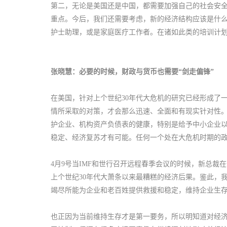
第二，无论是美国还是中国，都需要加强自己的社会安
重点。今后，我们还需要考虑，新的经济结构应该是什
护士助理，或是家庭医疗工作者。在诸如此类的培训计
张晓慧：必要的时候，财政与货币也需要“剑走偏锋”
在美国，针对上个世纪30年代大危机的研究已经形成了
情所采取的对策，才会那么迅速、全面和有现实针对性
护企业、机构资产负债表的健康，特别是给予中小企业以
稳定、经济复苏才有可能。任何一个处在大危机时期的
4月9号当IMF和世行召开远程春季会议的时候，新总
上个世纪30年代大萧条以来最糟糕的经济后果。鉴此，
竭尽所能为企业和老百姓提供救援和稳定，维持企业生
也正因为当前维持生存才是第一要务，所以明知道对经