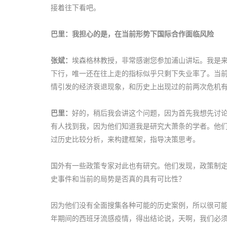
接着往下看吧。
巴里：我担心的是，在当前形势下国际合作面临风险
张斌：
埃森格林教授，非常感谢您参加浦山讲坛。我是来
下行，唯一还在往上走的指标似乎只剩下失业率了。当前
情引发的经济衰退现象，和历史上出现过的前两次危机
巴里：
好的，稍后我会讲这个问题，因为首先我想先讨
有人找到我，因为他们知道我是研究大萧条的学者。他
过历史比较分析，来构建框架，指导决策思考。
国外有一些政策专家对此也有研究。他们发现，政策制定
史事件和当前的局势是否真的具有可比性？
因为他们没有全面搜集各种可能的历史案例，所以很可能用不
年期间的西班牙流感疫情，得出结论说，天啊，我们必