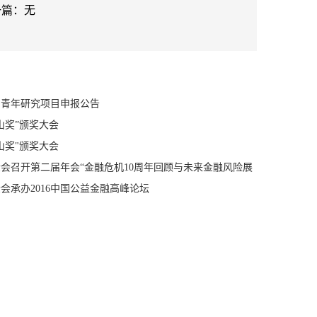
一篇：无
浦山青年研究项目申报公告
“浦山奖”颁奖大会
“浦山奖"颁奖大会
金会召开第二届年会“金融危机10周年回顾与未来金融风险展
金会承办2016中国公益金融高峰论坛