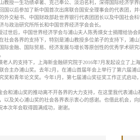
山教授一生功绩卓著、克己奉公、淡泊名利，深得国际经济学界
回国以后参加了新中国首次出席联合国安全理事会的代表团，并
的外交秘书、中国财政部赴世界银行代表团团长以及中国社会科
济与政治研究所所长和中国世界经济学会会长。
授过世后，中国世界经济学会与浦山夫人陈秀煐女士捐赠给协会
在社会各界的支持下，特别是浦山教授多位弟子的支持下，浦山
国际金融、国际贸易、经济发展与增长等原创性的优秀学术研究
。
煐老人的支持下，上海新金融研究院于
2016年7月发起设立了
联合主办浦山奖。去年2月，在浦山首届年会上举行了第六届浦
究奖和青年论文奖。今年1月，第七届浦山奖征奖工作正式启动
金会和浦山奖的推动离不开各界的大力支持，在这里我代表浦山
，以及关心浦山奖的社会各界表示衷心的感谢。也借此机会，向
祝本次年会取得圆满成功，谢谢。