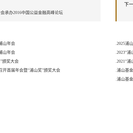
下
会承办2016中国公益金融高峰论坛
届浦山年会
.2025
届浦山年会
.2023
山奖”颁奖大会
.2021
召开首届年会暨“浦山奖”颁奖大会
.浦山基
望”
.浦山基