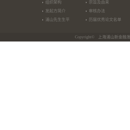
组织架构
宗旨及由来
发起方简介
审核办法
浦山先生生平
历届优秀论文名单
Copyright© 上海浦山新金