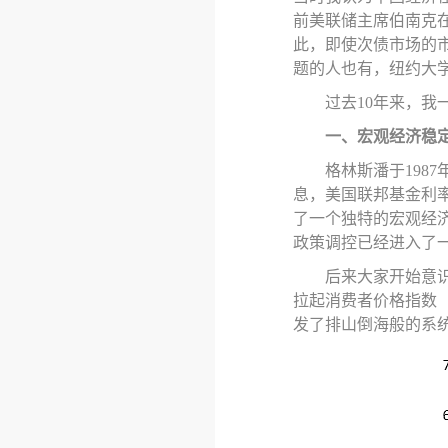
前
美联储主席伯南克
此
，
即使次债市场的
题的人也有，纽约大
过去
10年来，我
一、宏观
经济稳
格林斯潘于
19
息，美国联邦基金利率从1
了一个独特的宏观经济现
政策调控已经进入了
后来大家开始意
拉起消费者价格指数
发了排山倒海般的系