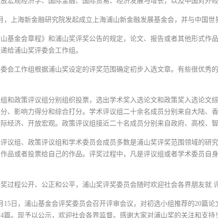
开放宏观经济学、国际金融、国际贸易、经济发展与增长，以及中国对外
年7月，上海新金融研究院发起成立上海浦山新金融发展基金会，并与中国
浦山基金会章程》和浦山奖评奖公告的规定，论文、报告或者其他形式作
投递给浦山奖评委会工作组。
评委会工作组根据浦山奖设定的评奖范围确定初步入选文章。有些很优秀
议组和政策评议组分别组织投票，选出学术奖入选论文和政策奖入选论文
得分、影响力得分和综合打分。学术评议组二十余名成员分别来自大陆、
国际经济、开放宏观。政策评议组接近二十名成员分别来自政府、高校、
术评议组、政策评议组和学术委员会成员多数是浦山奖评奖范围领域的研
的作品或者投票给自己的作品。评奖过程中，凡是评议组或者学术委员自
评奖过程公开、公正和公平，浦山奖评奖委员会随时欢迎社会各界朋友就 
年1月15日，浦山基金会评奖委员会召开评审会议，对初选小组推荐的20
4篇。现予以公示，欢迎社会各界监督。感谢大家对浦山奖的关注和支持