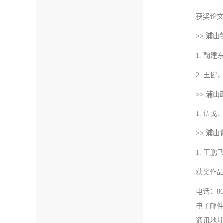
获奖论
>> 浦
1. 鞠建东、
2. 王健、王潇
>> 浦
1. 伍
>> 浦
1. 王鹏飞、
获奖作品
电话：86 
电子邮件：m
通讯地址