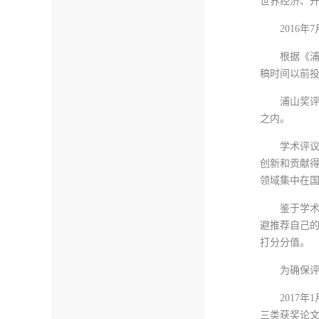
世界经济、
2016
根据《
稿时间以前
浦山奖
之内。
学术评
创新和贡献
领域集中在
鉴于学
避推荐自己
打分分值。
为确保
2017
三类获奖论文