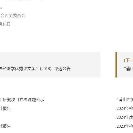
告。
金会评奖委员会
月16日
[下
界经济学优秀论文奖”（2018）评选公告
“浦
山青年研究项目立项课题公示
.“浦山
审计报告
.2024年
.2024
审计报告
.2023年