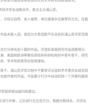
经济关系方面具有原创性的优秀学术研究和政策研究。
世界经济学会战略合作，联合主办浦山奖。
品，可经过自荐、他人推荐、单位或者杂志推荐的方式，在截
的作品未能入选，是因为文章选题不在目前的浦山奖评奖范围
综合打分排名前十篇的作品。评选标准是研究作品选题得分、
香港、美国和欧洲等著名高校和科研机构的中青年骨干，研究
智库、学术和政策导向型类媒体。
究骨干，浦山奖评奖过程中不要求评议组和学术委员会成员回
身也是作者的作品，作品累计打分中自动扣除一个评委的最高
评奖程序提出疑问和建议。
篇论文进行评审，之后进行无记名打分，根据分数排名，共评出
！