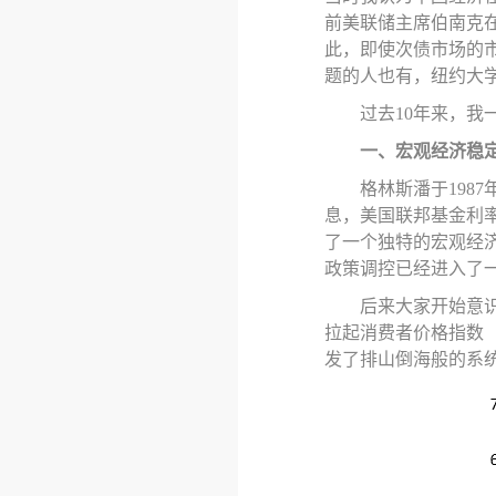
前
美联储主席伯南克
此
，
即使次债市场的
题的人也有，纽约大
过去
10年来，我
一、宏观
经济稳
格林斯潘于
19
息，美国联邦基金利率从1
了一个独特的宏观经济现
政策调控已经进入了
后来大家开始意
拉起消费者价格指数
发了排山倒海般的系