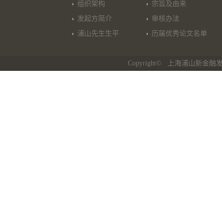
组织架构
宗旨及由来
发起方简介
审核办法
浦山先生生平
历届优秀论文名单
Copyright© 上海浦山新金