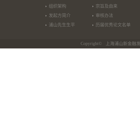
组织架构
宗旨及由来
发起方简介
审核办法
浦山先生生平
历届优秀论文名单
Copyright© 上海浦山新金