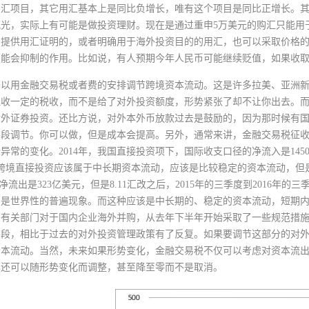
用汇项目，其它用汇基本上是同比负增长，唯有这个项目是同比正增长。其
观光，实际上有可能是做投资理财。现在是通过重申5万美元的购汇只能用
法提供用汇证明的，或者明确用于海外投资目的的用汇，也可以采取价格
可能会抑制的作用。比如说，有人预期今年人民币可能继续贬值，如果收
可以用金融交易税或者费的安排调节跨境资本流动。这是许多拉美、亚洲
征收一定的税收，而不是给了对外投资额度，形势紧张了却不让你出去。
对外证券投资。还比方说，对外本外币放款过去是鼓励的，因为那时候有
手段调节。你可以做，但是成本会提高。另外，通常来讲，金融交易税征
异常的变化。2014年，我国直接投资项下，国际收支口径的净流入是1450亿
。跨境直接投资应该属于中长期资本流动，应该是比较稳定的资本流动，但是
的净流出是323亿美元，但是8.11汇改之后，2015年的三季度到2016年
，是世界性的普遍现象。而这种应该是中长期的、稳定的资本流动，短期
有关部门对于国内企业海外并购，从去年下半年开始采取了一些规范措施，2
手段，相比于过去的对外投资管理政策有了反复。如果要调节这部分的对
资本流动。当然，未来如果形势变化，金融交易税不仅可以考虑对资本流
率还可以随形势变化而调整，甚至降至零而不是取消。