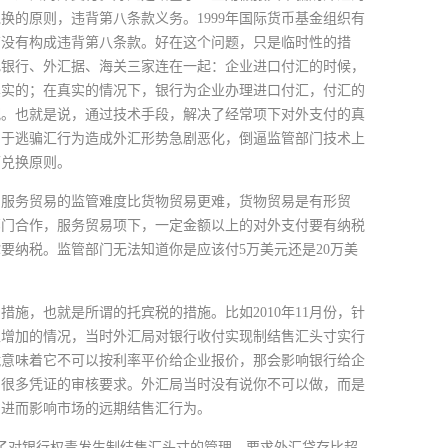
的原则，违背第八条款义务。1999年国际货币基金组织有
有没有构成违背第八条款。好在这个问题，只是临时性的措
把银行、外汇据、海关三家连在一起：企业进口付汇的时候，
真实的；在真实的情况下，银行为企业办理进口付汇，付汇的
配。也就是说，通过技术手段，解决了经常项下对外支付的真
由于逃骗汇行为造成外汇形势急剧恶化，倒逼监管部门技术上
可兑换原则。
。服务贸易的监管难度比货物贸易更难，货物贸易是有形贸
部门合作，服务贸易项下，一定金额以上的对外支付要有纳税
要纳税。监管部门无法知道你是应该付5万美元还是20万美
措施，也就是所谓的托宾税的措施。比如2010年11月份，针
入增加的情况，当时外汇局对银行收付实现制结售汇头寸实行
就意味着它不可以按利率平价给企业报价，那会影响银行给企
加很多凭证的审核要求。外汇局当时没有说你不可以做，而是
，进而影响市场的远期结售汇行为。
强了对银行权责发生制结售汇头寸的管理，要求外汇贷存比超