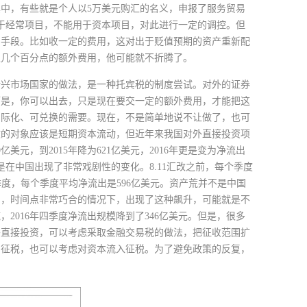
中，有些就是个人以5万美元购汇的名义，申报了服务贸易
于经常项目，不能用于资本项目，对此进行一定的调控。但
的手段。比如收一定的费用，这对出于贬值预期的资产重新配
取几个百分点的额外费用，他可能就不折腾了。
新兴市场国家的做法，是一种托宾税的制度尝试。对外的证券
而是，你可以出去，只是现在要交一定的额外费用，才能把这
国际化、可兑换的需要。现在，不是简单地说不让做了，也可
收的对象应该是短期资本流动，但近年来我国对外直接投资项
美元，到2015年降为621亿美元，2016年更是变为净流出
在中国出现了非常戏剧性的变化。8.11汇改之前，每个季度
的三季度，每个季度平均净流出是596亿美元。资产荒并不是中国
内，时间点非常巧合的情况下，出现了这种飙升，可能就是不
016年四季度净流出规模降到了346亿美元。但是，很多
外直接投资，可以考虑采取金融交易税的做法，把征收范围扩
出征税，也可以考虑对资本流入征税。为了避免政策的反复，