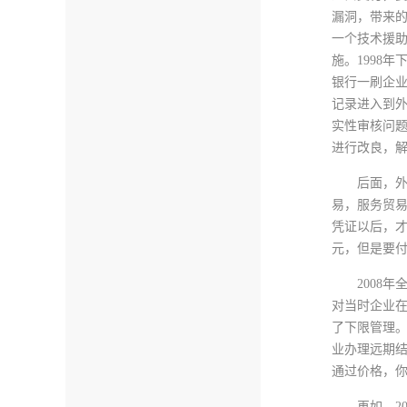
漏洞，带来的
一个技术援助
施。1998
银行一刷企业
记录进入到
实性审核问
进行改良，
后面，
易，服务贸
凭证以后，才
元，但是要付
2008
对当时企业
了下限管理
业办理远期
通过价格，
再如，2