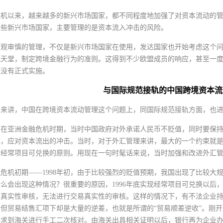
年危机以来，越来越多的新兴市场国家，都不同程度地加强了对资本流动的管
那些新兴市场国家，主要管理的是资本流入冲击的风险。
观审慎的管理，不仅是新兴市场国家在使用，发达国家也开始考虑这个问题
税天堂，制定跨境金融行为的准则。这得到不少欧盟成员的响应，甚至一
还没有正式实施。
与国际规范接轨的中国跨境资本流
国来讲，中国在跨境资本流动管理这个问题上，同国际规范接轨方面，也
，在亚洲金融危机时期，当时中国政府对外承诺人民币不贬值，同时要保
，应对资本流出的冲击。当时，对于外汇管理来讲，最大的一个约束就是，
背经常项目可兑换的原则。用现在一句时髦话来说，当时加强和改进外汇
危机初期——1998年初，由于比较强烈的贬值预期，我国出现了比较大
么会出现这种情况？很重要的原因，1996年底实现经常项目可兑换以后
面真实性审核，无法进行交易真实性的审核。这样的情况下，有不法企业
但贸易结售汇项下却是大量的逆差，也就是所谓的“贸易顺差逆收”。刚开
要求到海关进行手工二次核对。由海关出具相关证明以后，银行再为企业