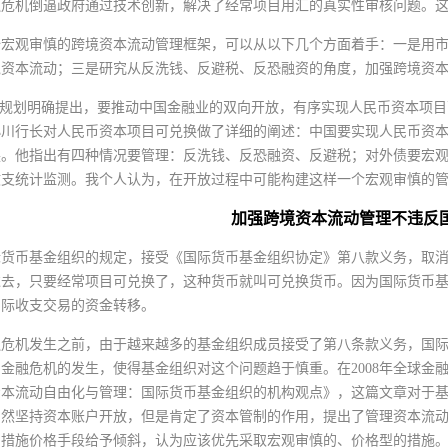
融危机倒逼政府通过技术创新，解决了经常项目用汇的真实性审核问题。
全宏观审慎的跨境资本流动管理框架，可以从以下几个方面着手：一是用
境资本流动；三是研究从反洗钱、反避税、反恐融资的角度，加强跨境资
”规划明确提出，要推动中国金融业的双向开放，有序实现人民币资本项目可
小川行长对人民币资本项目可兑换做了详细的阐述：中国要实现人民币资
换。他指出有四种情况要管理：反洗钱、反恐融资、反避税；对外债要宏
收支统计监测。我个人认为，在开放过程中可能构建这样一个宏观审慎的
加强跨境资本流动管理不违反
际货币基金组织的规定，接受《国际货币基金组织协定》第八款义务，取
过去，只要经常项目可兑换了，这种货币就叫可兑换货币。因为国际货币
国际收支交易的资金转移。
融危机发生之前，由于越来越多的基金组织成员接受了第八条款义务，国
金融危机的发生，使得基金组织对这个问题趋于慎重。在2008年全球金融
资本流动自由化与管理：国际货币基金组织的机构观点》，这篇文章对于
仍然坚持资本账户开放，但是肯定了资本管制的作用，提出了管理资本流
的措施价格手段给予倾斜，认为应该优先采取宏观审慎的、价格型的措施