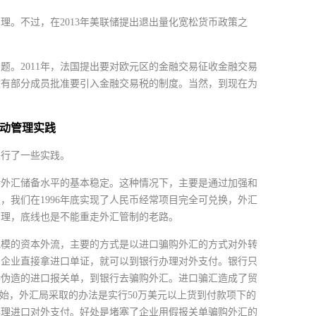
理。不过，在2013年美联储提出退出量化宽松货币政策之
。2011年，法国提出要对欧元区的金融交易征收金融交易
度有部分成员批准要引入金融交易税的制度。当然，到现在为
动管理实践
进行了一些实践。
持外汇储备水平的基本稳定。这种情况下，主要是通过加强和
我们在1996年底实现了人民币经常项目完全可兑换，外汇
管理，底线也是不能重走外汇管制的老路。
规模的资本外流，主要的方式是以进口骗购外汇的方式对外转
，企业直接拿进口单证，就可以到银行办理对外支付。银行只
持伪造的进口报关单，到银行去骗购外汇。进口骗汇造成了贸
始，外汇局采取的办法是实行50万美元以上货到付款项下的
办理进口对外支付。好处是堵塞了企业用假报关单骗购外汇的