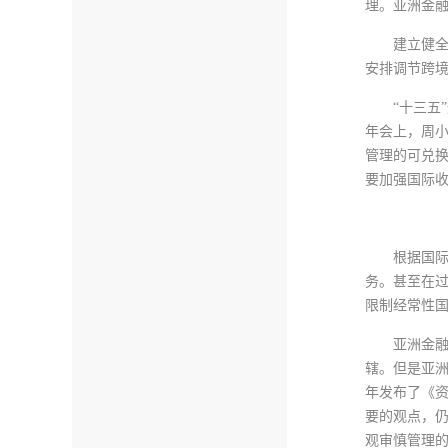
理。亚洲金
建立健
安排调节跨
“十三五
年会上，周
管理的可兑
要加强国际
根据国
务。甚至在
限制经常性
亚洲金
辖。但是亚洲
年发布了《
要的观点，
观审慎管理