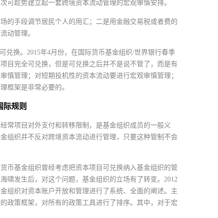
这次可趁势建立起一套跨境资本流动管理的宏观审慎安排。
市场的手段调节居民个人的用汇；二是用金融交易税或者费的
本流动管理。
兑换。2015年4月份，在国际货币基金组织/世界银行春季
本项目完全可兑换，但是可兑换之后并不是说不管了，而是有
观审慎管理；对短期投机性的资本流动要进行宏观审慎管理；
管理框架是非常必要的。
国际规则
消经常项目对外支付和转移限制，是基金组织成员的一般义
基金组织并不反对跨境资本流动进行管理，只要这种管制不会
际货币基金组织曾经考虑把资本项目可兑换纳入基金组织的管
海啸发生后，对这个问题，基金组织的立场有了转变。2012
基金组织对资本账户开放和管理进行了系统、全面的阐述。主
动的政策框架，对所有的政策工具进行了排序。其中，对于宏
。