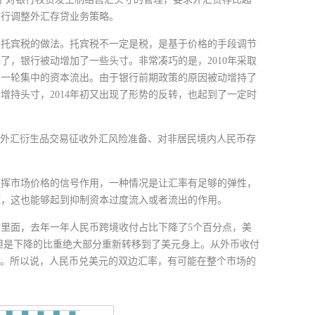
银行调整外汇存贷业务策略。
是托宾税的做法。托宾税不一定是税，是基于价格的手段调节
，银行被动增加了一些头寸。非常凑巧的是，2010年采取
了一轮集中的资本流出。由于银行前期政策的原因被动增持了
增持头寸，2014年初又出现了形势的反转，也起到了一定时
质的外汇衍生品交易征收外汇风险准备、对非居民境内人民币存
发挥市场价格的信号作用，一种情况是让汇率有足够的弹性，
慌，这也能够起到抑制资本过度流入或者流出的作用。
里面，去年一年人民币跨境收付占比下降了5个百分点，美
，但是下降的比重绝大部分重新转移到了美元身上。从外币收付
2%。所以说，人民币兑美元的双边汇率，有可能在整个市场的