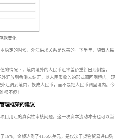
外汇存款变化
基本稳定的时候，外汇供求关系是改善的。下半年，随着人民
升值的情况下，境内境外的人民币汇率差价重新出现倒挂，
，把外汇放到香港去结汇，以人民币收入的形式调回到境内。现
把外汇调到境内，换成人民币，而不是把人民币调回境内。今
。谁都不傻！
管理框架的建议
常项目用汇的真实性审核问题。这一次资本流动冲击也可以当
16%，金额达到了4156亿美元，是仅次于货物贸易进口购