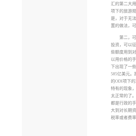
汇的第二大
项下的旅游
是，对于无
置的做法，
第二，
投资，可以
些额度用到
以用价格的
下出现了一些
585亿美元
的ODI项下
特有的现象
太正常的了。
都是行政的
大到对长期
税率或者费