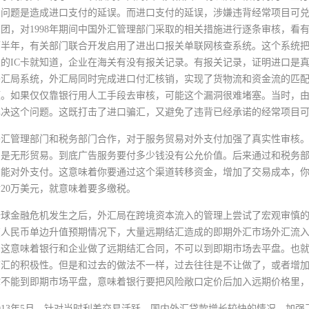
问题是造成进口支付的延误。而进口支付的延误，涉嫌违背经常项目可兑换
团，对1998年期间中国外汇管理部门采取的相关措施进行逐条审核，看
年下半年，有关部门联合开发启用了进出口报关单联网核查系统。这个系统
的IC卡就知道，企业在海关有没有报关记录。有报关记录，证明进口是
外汇局系统，外汇局同时完成进口付汇核销，实现了货物流和资金流的匹
题。如果仅仅靠银行用人工手段去审核，可能这个漏洞很难堵塞。当时，
解决这个问题。这既打击了进口骗汇，又避免了违背已经承诺的经常项目
外汇管理部门和税务部门合作，对于服务贸易对外支付加强了真实性审核
易是无形贸易。到底广告服务要付多少钱没有公允价值。后来通过和税务
能对外支付。这意味着你要通过这个渠道转移资金，增加了交易成本，你
20万美元，就意味着要多缴税。
年全球金融危机发生之后，外汇局在跨境资本流入的管理上尝试了宏观审慎的
在人民币单边升值预期情况下，大量远期结汇造成的即期外汇市场外汇流
。这意味着银行和企业做了远期结汇合同，不可以到即期市场去平盘。也
结汇的积极性。但是和过去的做法不一样，过去往往是不让做了，或者增
你不能到即期市场平盘，意味着银行要把风险敞口定价后加入远期价格里
013年5月，针对当时利差交易活跃，国内外汇贷款增长较快的情况，加