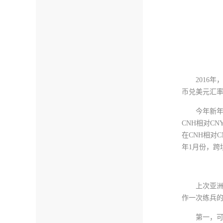
2016
币兑美元汇
今年新
CNH相对C
在CNH相对
年1月份，跨
上次亚
作一次练兵
第一，可