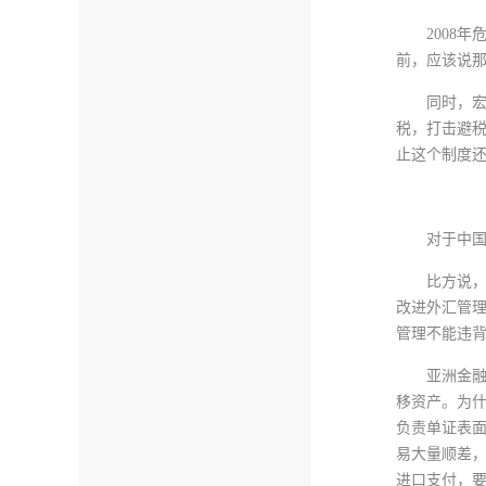
2008
前，应该说
同时，宏
税，打击避
止这个制度
对于中
比方说
改进外汇管理
管理不能违
亚洲金融
移资产。为什
负责单证表
易大量顺差，
进口支付，