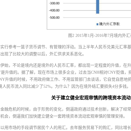
图2 2015年1月-2016年7月境内
年，实行参考一篮子货币调节、有管理的浮动。当上半年人民币兑美元汇率
率出现了比较大的调整以后，外汇供求关系恶化。
年伊始，不论是境内还是境外的人民币汇率，都出现一定程度的升值，在
NY是升值的。据了解，现在市场上很多企业，过去当CNH相对CNY贬值
CNY升值的时候，不用政府做工作、不用监管部门去谈话，它自觉自愿地
境人民币流入同比减少了52%。为什么？因为在境外结汇要损失4分多钱
关于建立健全宏观审慎的跨境资本流动
洲金融危机的时候，由于形势的变化，倒逼政府通过技术创新，解决了经
的机会，倒逼我们加快建立健全一套跨境资本流动宏观审慎的管理安排。
以用市场的手段调节居民个人的用汇。去年服务贸易下的购汇，同比增长了