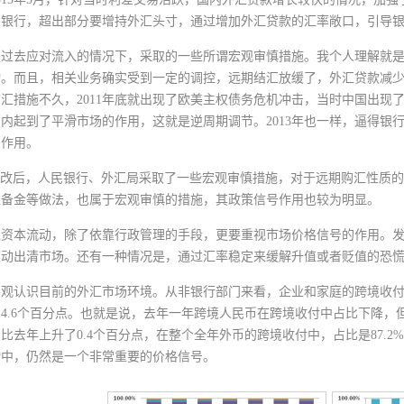
的银行，超出部分要增持外汇头寸，通过增加外汇贷款的汇率敞口，引导
是过去应对流入的情况下，采取的一些所谓宏观审慎措施。我个人理解就
。而且，相关业务确实受到一定的调控，远期结汇放缓了，外汇贷款减少了
汇措施不久，2011年底就出现了欧美主权债务危机冲击，当时中国出现
内起到了平滑市场的作用，这就是逆周期调节。2013年也一样，逼得银行
的作用。
1”汇改后，人民银行、外汇局采取了一些宏观审慎措施，对于远期购汇性
准备金等做法，也属于宏观审慎的措施，其政策信号作用也较为明显。
境资本流动，除了依靠行政管理的手段，更要重视市场价格信号的作用。
波动出清市场。还有一种情况是，通过汇率稳定来缓解升值或者贬值的恐
客观认识目前的外汇市场环境。从非银行部门来看，企业和家庭的跨境收付
4.6个百分点。也就是说，去年一年跨境人民币在跨境收付中占比下降
比去年上升了0.4个百分点，在整个全年外币的跨境收付中，占比是87.
动中，仍然是一个非常重要的价格信号。