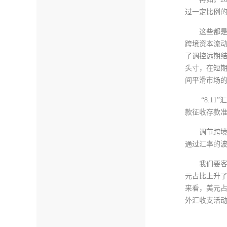
过一定比例
这些都
跨境资本流动
了调控远期结
头寸，在短期
间平滑市场
“8.1
款征收存款
调节跨
通过汇率的
我们要
元占比上升了
来看，美元占
外汇收支活