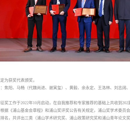
永定为获奖代表颁奖，
右：焦阳、马畅（代魏尚进、谢寅玺）、黄毅、余永定、王洛林、刘志阔
征奖工作于2022年10月启动，在自我推荐和专家推荐的基础上共收到20
根据《浦山基金会章程》和浦山奖评奖公告有关规定，浦山奖学术委员会
数排名，共评出三类（浦山学术研究奖、浦山政策研究奖和浦山青年论文奖