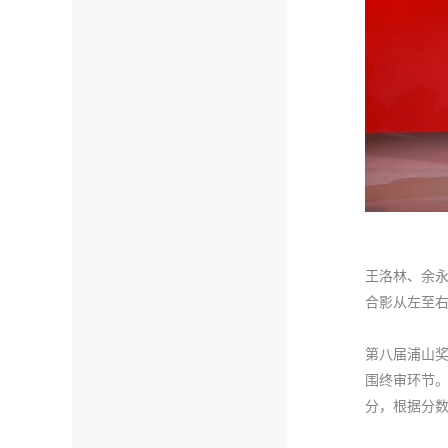
王洛林、余
合影从左至
第八届浦山奖
围终审环节。
分，根据分