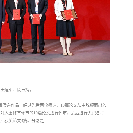
、王遐昕、段玉婉。
2篇候选作品，经过先后两轮筛选，10篇论文从中脱颖而出入
对入围终审环节的10篇论文进行评审，之后进行无记名打
）获奖论文4篇。分别是：