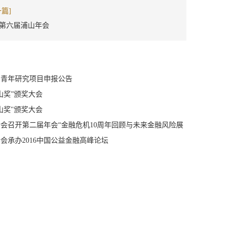
一篇]
22第六届浦山年会
浦山青年研究项目申报公告
“浦山奖”颁奖大会
“浦山奖"颁奖大会
金会召开第二届年会“金融危机10周年回顾与未来金融风险展
金会承办2016中国公益金融高峰论坛