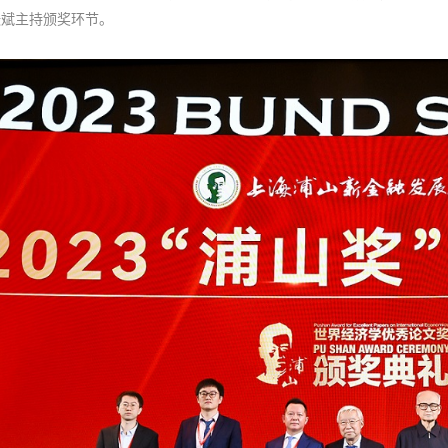
张斌主持颁奖环节。